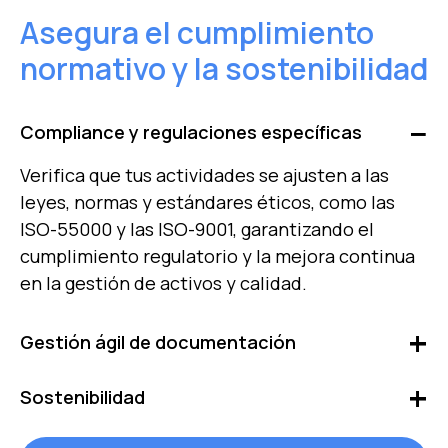
Asegura el cumplimiento
normativo y la sostenibilidad
Compliance y regulaciones específicas
Verifica que tus actividades se ajusten a las
leyes, normas y estándares éticos, como las
ISO-55000 y las ISO-9001, garantizando el
cumplimiento regulatorio y la mejora continua
en la gestión de activos y calidad.
Gestión ágil de documentación
Almacena, consulta y descarga todo tu historial
Sostenibilidad
documental, como manuales, seguros,
certificaciones e informes, garantizando un
Aplica planes de mantenimiento eficientes