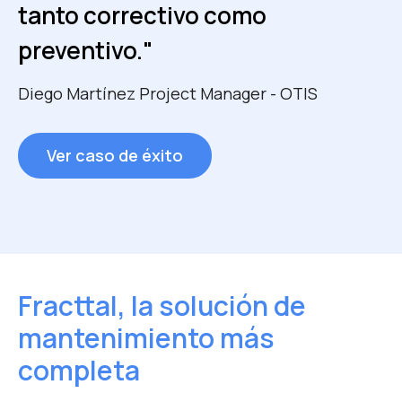
tanto correctivo como
Mario Soto
Gerson Padilla
Jefe de departamento de
Director de mantenimiento –
preventivo."
mantenimiento – Dipisa
Astivik
Diego Martínez
Project Manager - OTIS
Ver caso de éxito
Ver caso de éxito
Ver caso de éxito
Fracttal, la solución de
mantenimiento más
completa