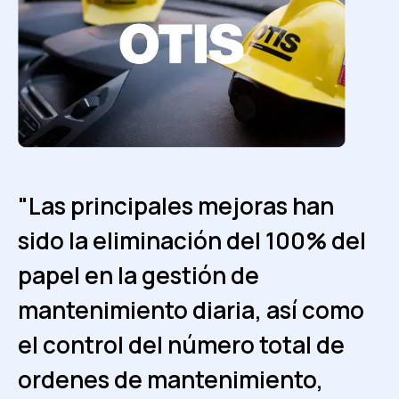
"Las principales mejoras han
"Nos ayuda a tener trazabilidad,
"Fracttal es clave para cumplir
sido la eliminación del 100% del
reportes y unas rutinas claras en
con los tiempos de entrega en
papel en la gestión de
el equipo y con proveedores
cada servicio, asegurando la
mantenimiento diaria, así como
externos, lo que nos ha ayudado
máxima disponibilidad de
el control del número total de
a tener una confiabilidad
nuestros equipos frente a
ordenes de mantenimiento,
cercana al 95%."
nuestro mayor desafío.”