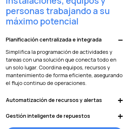
Instalaciones, equipos y
personas trabajando a su
máximo potencial
Planificación centralizada e integrada
Simplifica la programación de actividades y
tareas con una solución que conecta todo en
un solo lugar. Coordina equipos, recursos y
mantenimiento de forma eficiente, asegurando
el flujo continuo de operaciones.
Automatización de recursos y alertas
Optimiza tu operación con automatizadores
Gestión inteligente de repuestos
que asignan recursos, programan actividades y
emiten alertas ante condiciones críticas.
Controla tu inventario de repuestos con