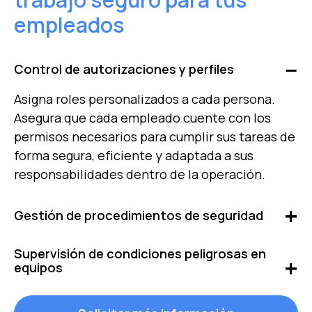
empleados
Control de autorizaciones y perfiles
Asigna roles personalizados a cada persona.
Asegura que cada empleado cuente con los
permisos necesarios para cumplir sus tareas de
forma segura, eficiente y adaptada a sus
responsabilidades dentro de la operación.
Gestión de procedimientos de seguridad
Garantiza que todas las tareas críticas
Supervisión de condiciones peligrosas en
comiencen en condiciones seguras mediante
equipos
listas de verificación y protocolos de seguridad.
Supervisa en tiempo real el estado de los
Anticípate a riesgos e implementa revisiones