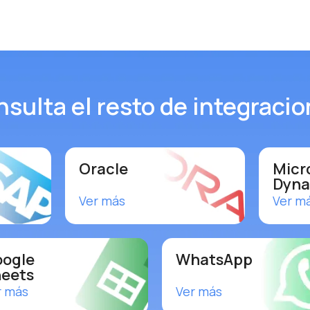
sulta el resto de integraci
Oracle
Micr
Dyna
Ver más
Ver m
ogle
WhatsApp
eets
r más
Ver más