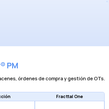
P
®
PM
lmacenes, órdenes de compra y gestión de OTs.
cción
Fracttal One