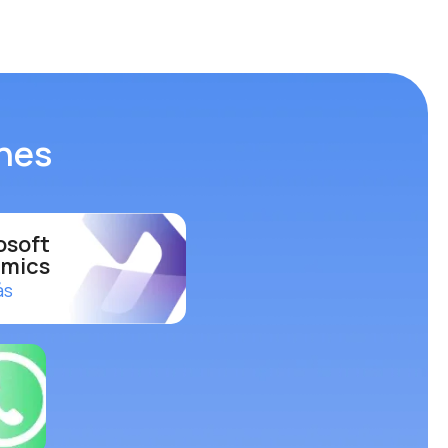
ones
osoft
mics
ás