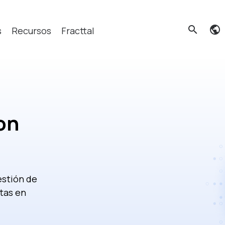
search
s
Recursos
Fracttal
cas?
on
estión de
tas en