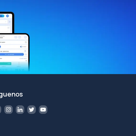
íguenos