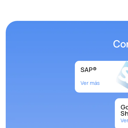
Con
SAP®
Ver más
Go
Sh
Ve