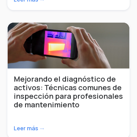
trending_flat
Mejorando el diagnóstico de
activos: Técnicas comunes de
inspección para profesionales
de mantenimiento
Leer más
trending_flat