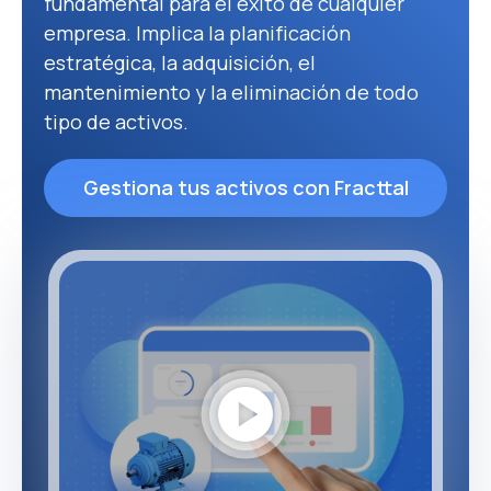
fundamental para el éxito de cualquier
empresa. Implica la planificación
estratégica, la adquisición, el
mantenimiento y la eliminación de todo
tipo de activos.
Gestiona tus activos con Fracttal
play_circle