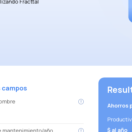
izando Fracttal
es campos
Resul
hombre
Ahorros p
Productiv
$
al año
de mantenimiento/año