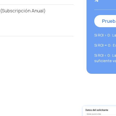
%
(Subscripción Anual)
Prueb
Si ROI > 0: L
Si ROI = 0: E
Si ROI < 0: 
suficiente va