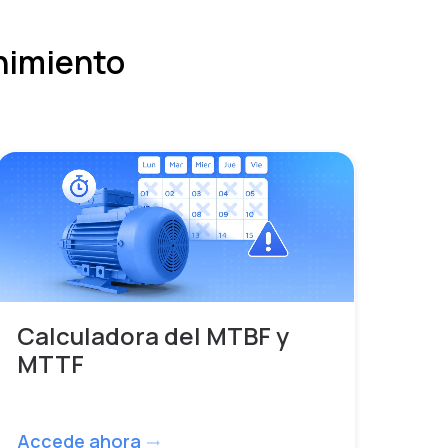
nimiento
Calculadora del MTBF y
MTTF
Accede ahora
trending_flat