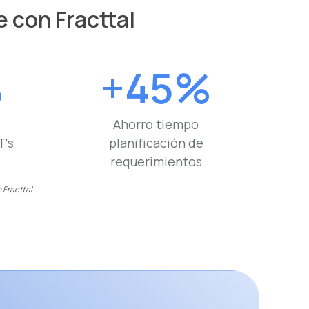
e con Fracttal
%
+45%
Ahorro tiempo
T's
planificación de
requerimientos
 Fracttal.