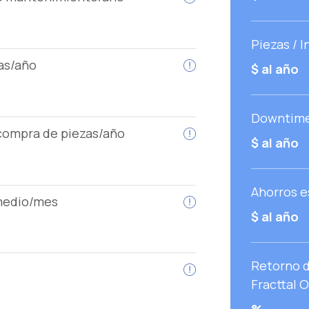
Piezas / I
as/año
$
al año
Downtime 
compra de piezas/año
$
al año
Ahorros e
medio/mes
$
al año
Retorno d
Fracttal 