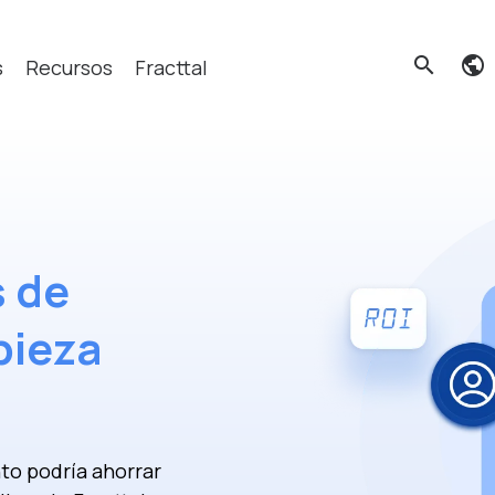
search
s
Recursos
Fracttal
cas?
s de
pieza
to podría ahorrar