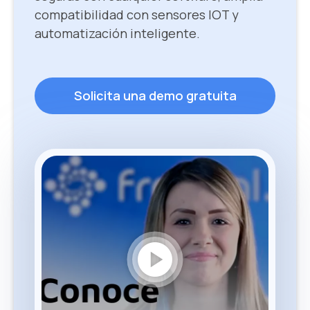
compatibilidad con sensores IOT y
automatización inteligente.
Solicita una demo gratuita
play_circle