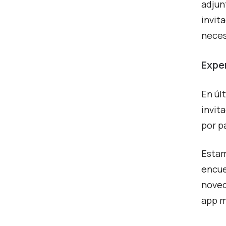
adjun
invit
neces
Expe
En úl
invit
por p
Estam
encue
nove
app m