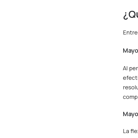
¿Qu
Entre
Mayo
Al pe
efect
resol
compl
Mayor
La fl