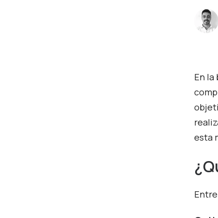
En la
compl
objet
reali
esta 
¿Qu
Entre