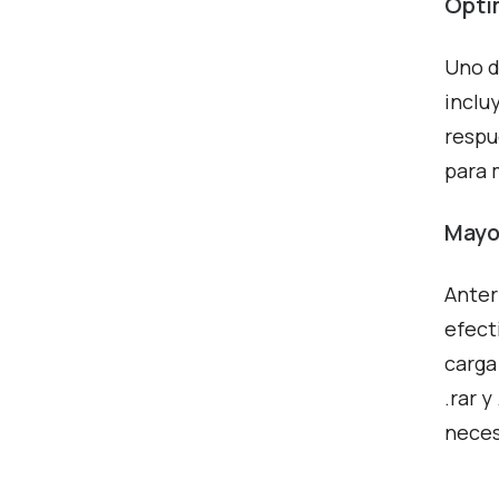
Opti
Uno d
inclu
respu
para 
Mayo
Anter
efect
carga
.rar 
neces