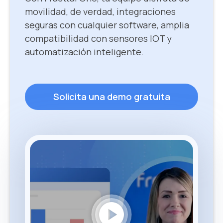
movilidad, de verdad, integraciones
seguras con cualquier software, amplia
compatibilidad con sensores IOT y
automatización inteligente.
Solicita una demo gratuita
play_circle