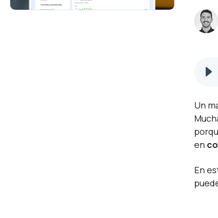
Un ma
Mucha
porqu
en
co
En es
puede