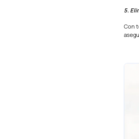
5. El
Con t
asegu