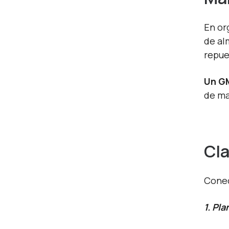
En or
de al
repue
Un GM
de ma
Cla
Conec
1. Pl