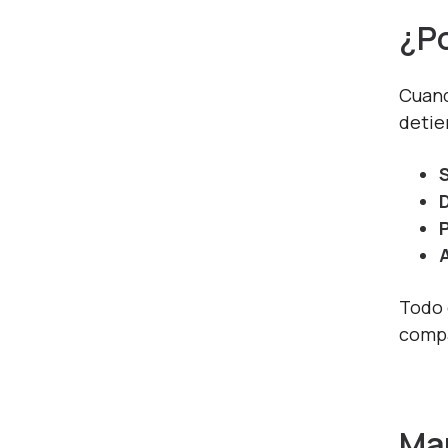
¿Po
Cuand
detie
P
Todo 
compa
Man