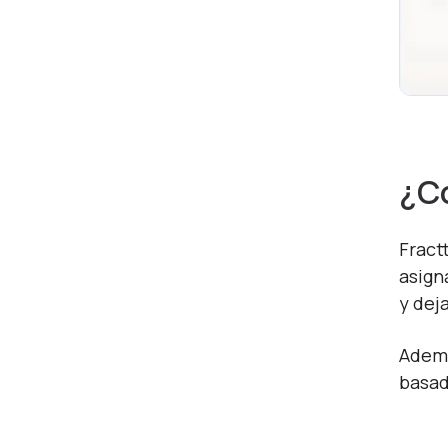
¿Có
Fract
asign
y dej
Ademá
basad