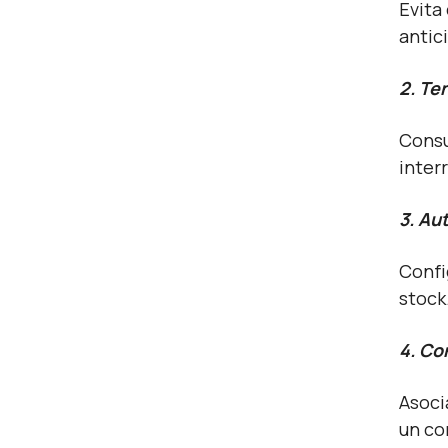
Evita
antic
2. Te
Consu
inter
3. Au
Confi
stock
4. Co
Asoci
un co