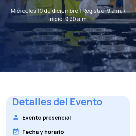
Nombre Empresa
*
Miércoles 10 de diciembre | Registro: 9 a.m. /
Inicio: 9:30 a.m.
Puesto en la Empresa
*
País
*
Quiero recibir novedades, invitaciones a eventos
y noticias exclusivas de Fracttal. Ajusta tus
preferencias en cualquier momento.
Detalles del Evento
He leído y acepto la
Política de Privacidad
y
RGPD
de Fracttal S.L.
*
Evento presencial
Fecha y horario