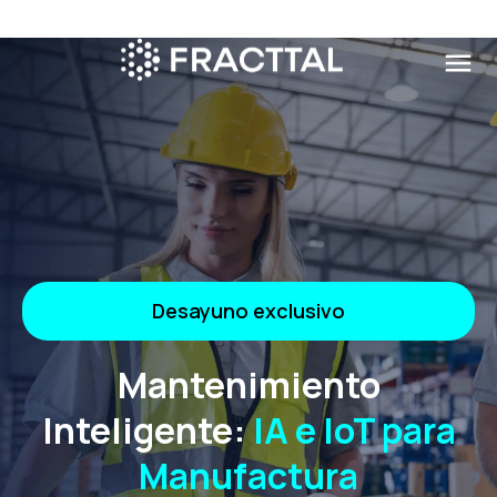
menu
Qué buscas?
Regístrate al evento
Nombre
*
Desayuno exclusivo
Apellidos
*
Mantenimiento
Correo electrónico
*
Inteligente:
IA e IoT para
Manufactura