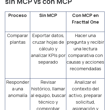
sin MCP vs con MCP
Proceso
Sin MCP
Con MCP en
Fracttal One
Comparar
Exportar datos,
Hacer una
plantas
cruzar hojas de
pregunta y recibir
cálculo y
una lectura
analizar KPIs por
comparativa con
separado
causas y acciones
recomendadas
Responder
Revisar
Analizar el
a una
histórico, llamar
contexto del
anomalía
al equipo, buscar
activo, preparar
técnico y
solicitud,
comprobar
asignación y