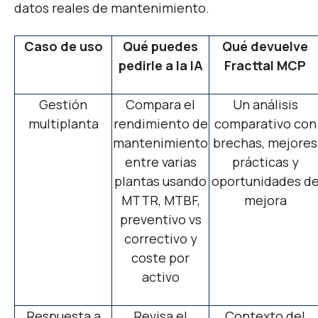
datos reales de mantenimiento.
Caso de uso
Qué puedes
Qué devuelve
pedirle a la IA
Fracttal MCP
Gestión
Compara el
Un análisis
multiplanta
rendimiento de
comparativo con
mantenimiento
brechas, mejores
entre varias
prácticas y
plantas usando
oportunidades d
MTTR, MTBF,
mejora
preventivo vs
correctivo y
coste por
activo
Respuesta a
Revisa el
Contexto del