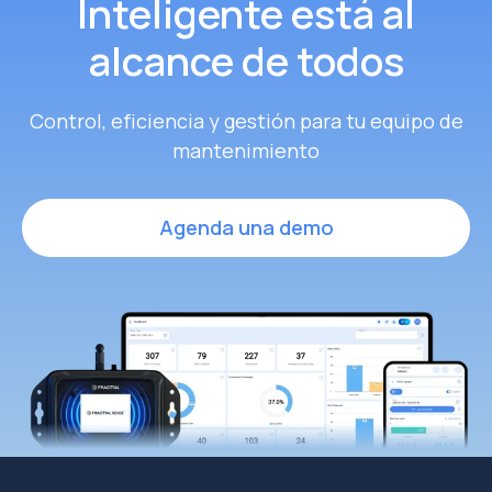
Inteligente
está al
alcance de todos
Control, eficiencia y gestión para tu equipo de
mantenimiento
Agenda una demo