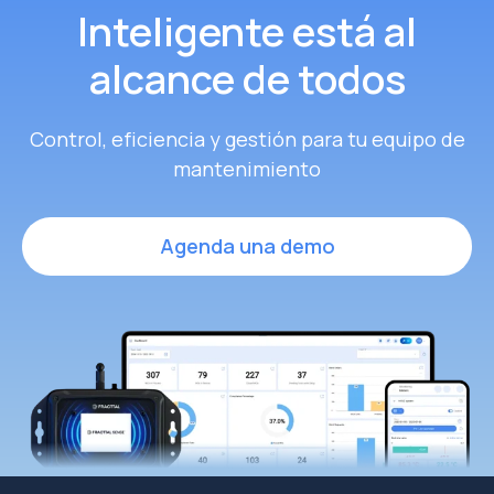
Inteligente
está al
alcance de todos
Control, eficiencia y gestión para tu equipo de
mantenimiento
Agenda una demo