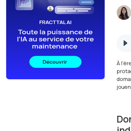
À l’èr
prota
domai
jouen
Don
ind