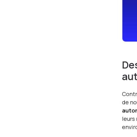
Des
aut
Contr
de no
auto
leurs
envir