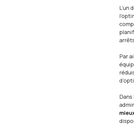
L’un 
l’opt
compo
plani
arrêt
Par a
équip
rédui
d’opt
Dans 
admin
mieux
dispo