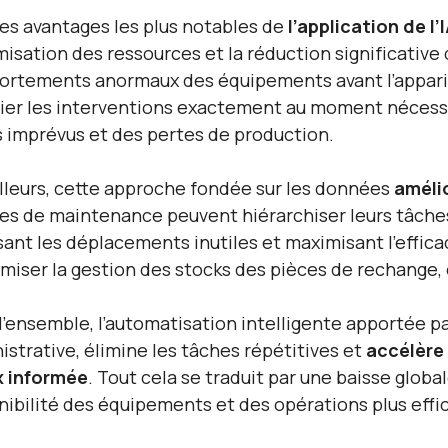
des avantages les plus notables de
l’application de l
imisation des ressources et la réduction significativ
rtements anormaux des équipements avant l’appariti
fier les interventions exactement au moment nécessai
s imprévus et des pertes de production.
illeurs, cette approche fondée sur les données
amélio
es de maintenance peuvent hiérarchiser leurs tâches e
sant les déplacements inutiles et maximisant l’effic
imiser la gestion des stocks des pièces de rechange, e
l’ensemble, l’automatisation intelligente apportée par 
istrative, élimine les tâches répétitives et
accélère 
 informée
. Tout cela se traduit par une baisse glob
nibilité des équipements et des opérations plus effi