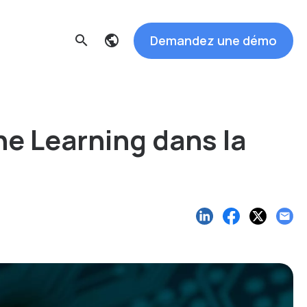
Demandez une démo
search
ine Learning dans la