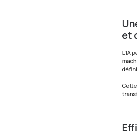
Un
et 
L’IA 
machi
défin
Cette
trans
Eff