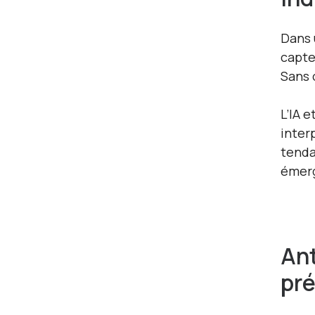
Dans 
capte
Sans 
L’IA 
inter
tenda
émerg
Ant
pré