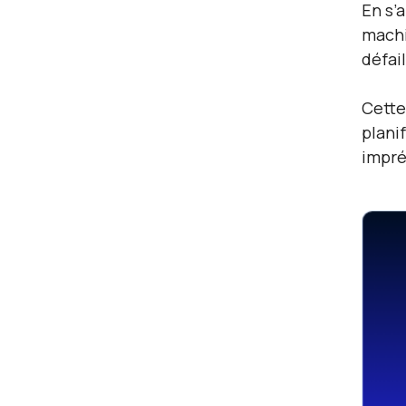
En s’
machi
défai
Cette
plani
impré