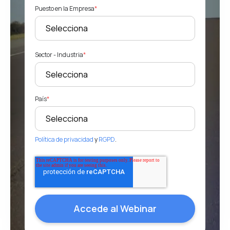
Puesto en la Empresa
*
Sector - Industria
*
País
*
Política de privacidad
y
RGPD
.