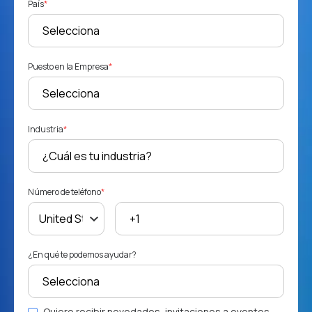
País
*
Puesto en la Empresa
*
Industria
*
Número de teléfono
*
¿En qué te podemos ayudar?
Quiero recibir novedades, invitaciones a eventos