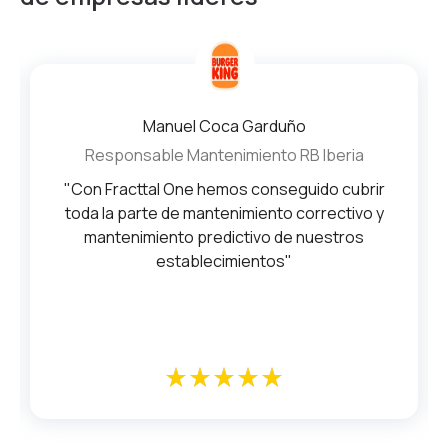
Manuel Coca Garduño
Responsable Mantenimiento RB Iberia
"Con Fracttal One hemos conseguido cubrir
toda la parte de mantenimiento correctivo y
mantenimiento predictivo de nuestros
establecimientos"
star_rate
star_rate
star_rate
star_rate
star_rate
star_rate
star_rate
star_rate
star_rate
star_rate