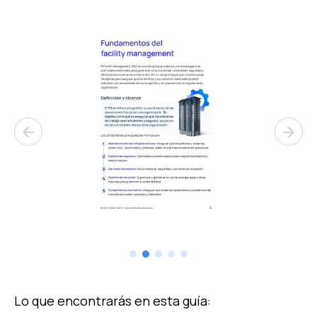
arrow_back
arrow_forward
Lo que encontrarás en esta guía: