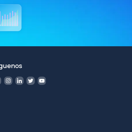
íguenos