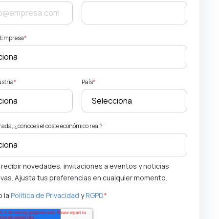
a Empresa
*
ustria
*
País
*
ada, ¿conoces el coste económico real?
 recibir novedades, invitaciones a eventos y noticias
ivas. Ajusta tus preferencias en cualquier momento.
 la
Política de Privacidad
y
RGPD
*