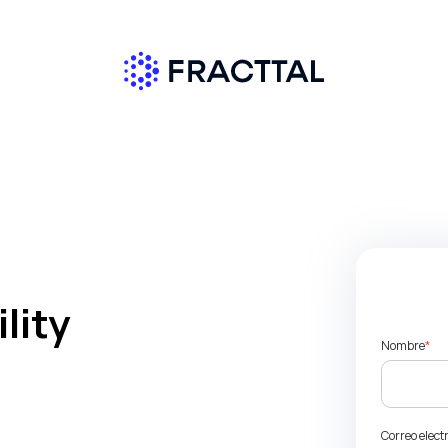
lity
Nombre
*
Correo elect