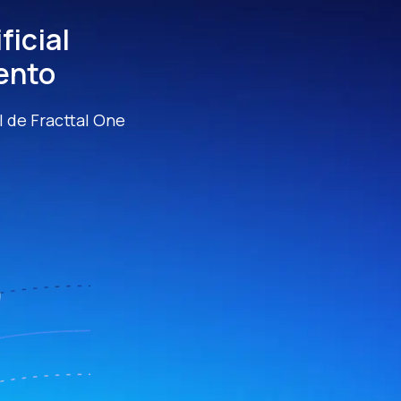
ficial
ento
al de Fracttal One