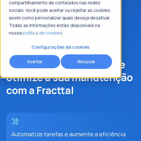
compartilhamento de conteúdos nas redes
sociais. Você pode aceitar ou rejeitar as cookies,
assim como personalizar quais deseja desativar.
Todas as informações estão disponíveis na
nossa
política de cookies
.
Configurações de cookies
Solicite uma
demonstração gratuita
e
Aceitar
Recusar
otimize a sua manutenção
com a Fracttal
Automatize tarefas e aumente a eficiência