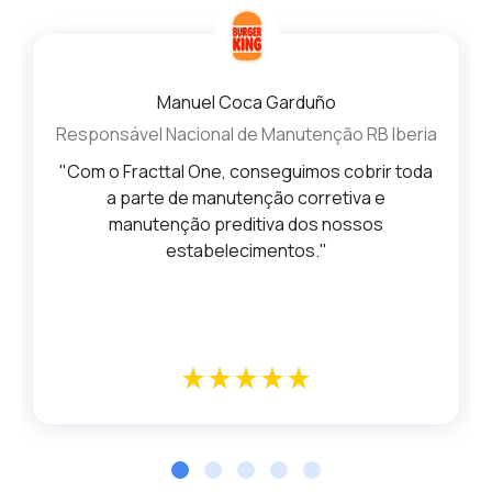
Manuel Coca Garduño
Responsável Nacional de Manutenção RB Iberia
"Com o Fracttal One, conseguimos cobrir toda
a parte de manutenção corretiva e
manutenção preditiva dos nossos
estabelecimentos."
star_rate
star_rate
star_rate
star_rate
star_rate
star_rate
star_rate
star_rate
star_rate
star_rate