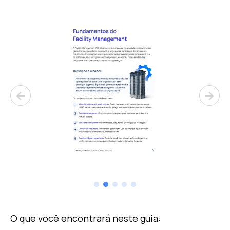
arrow_back
arrow_forward
O que você encontrará neste guia: