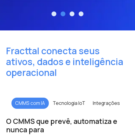
Fracttal conecta seus
ativos,
dados e inteligência
operacional
CMMS com IA
Tecnologia IoT
Integrações
O CMMS que prevê, automatiza e
nunca para