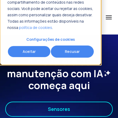
compartilhamento de conteúdos nas redes
sociais. Você pode aceitar ou rejeitar as cookies,
assim como personalizar quais deseja desativar.
menu
Todas as informações estão disponíveis na
nossa
política de cookies
.
o que procura?
Solicitar mais informações
Solicitar mais informações
Solicitar mais informações
Configurações de cookies
Nome
Nome
Nome
*
*
*
Aceitar
Recusar
A nova era da
Sobrenome
Sobrenome
Sobrenome
*
*
*
manutenção
com IA
começa aqui
Email corporativo
Email corporativo
Email corporativo
*
*
*
Sensores
Número de telefone
Número de telefone
Número de telefone
*
*
*