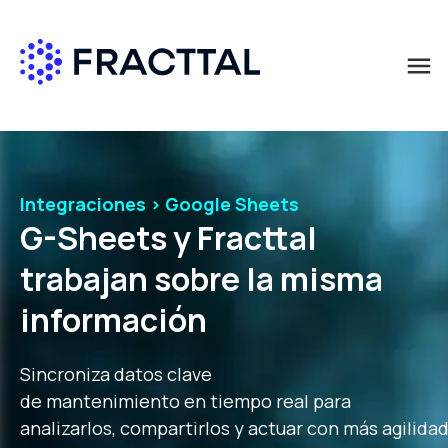
menu
Qué buscas?
Solicita más información
Solicita más información
Solicita más información
Nombre
Nombre
Nombre
*
*
*
Integraciones > Google Sheets
G-Sheets y Fracttal
Apellido
Apellido
Apellido
*
*
*
trabajan sobre la misma
información
Correo empresa
Correo empresa
Correo empresa
*
*
*
Sincroniza datos clave
de mantenimiento en tiempo real para
País
País
País
*
*
*
analizarlos, compartirlos y actuar con más agilidad