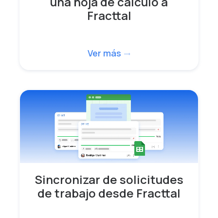
una hoja de cálculo a
Fracttal
Ver más
trending_flat
Sincronizar de solicitudes
de trabajo desde Fracttal