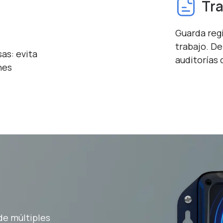
Tra
Guarda regi
trabajo. D
as: evita
auditorías 
nes
de múltiples