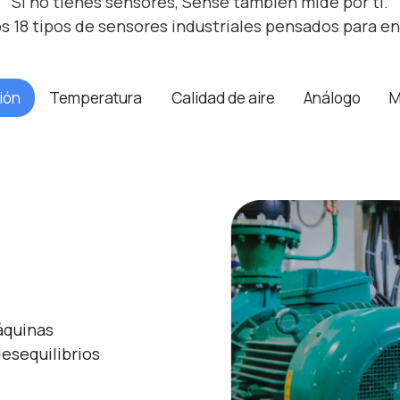
Si no tienes sensores, Sense también mide por ti.
 18 tipos de sensores industriales pensados para e
ión
Temperatura
Calidad de aire
Análogo
M
áquinas
desequilibrios