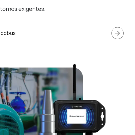
ntornos exigentes.
arrow_forward
odbus