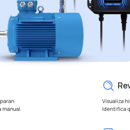
Rev
sparan
Visualiza h
a manual.
Identifica