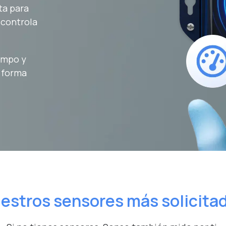
ta para
 controla
campo y
 forma
estros sensores más solicita