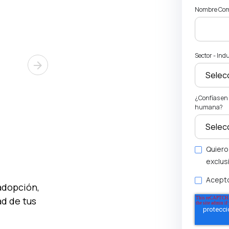
Nombre Co
Sector - Ind
arrow_forward
¿Confías en 
humana?
Quiero
exclus
Acepto
adopción,
ad de tus