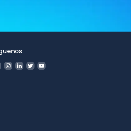
íguenos