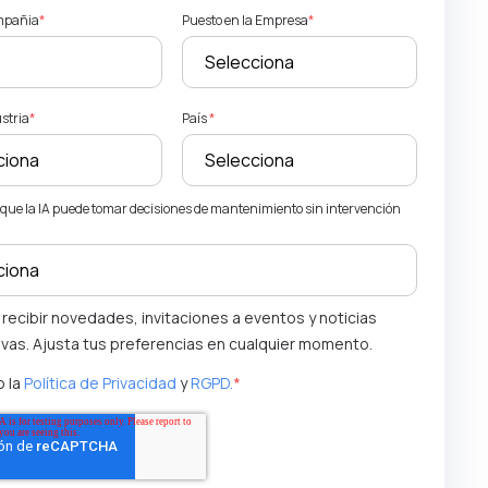
mpañia
*
Puesto en la Empresa
*
ustria
*
País
*
que la IA puede tomar decisiones de mantenimiento sin intervención
 recibir novedades, invitaciones a eventos y noticias
ivas. Ajusta tus preferencias en cualquier momento.
 la
Política de Privacidad
y
RGPD.
*