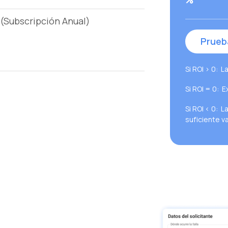
%
(Subscripción Anual)
Prueb
Si ROI > 0: L
Si ROI = 0: E
Si ROI < 0: 
suficiente va