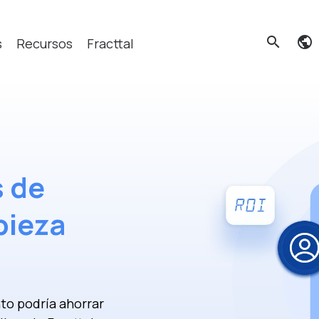
search
s
Recursos
Fracttal
cas?
s de
pieza
to podría ahorrar